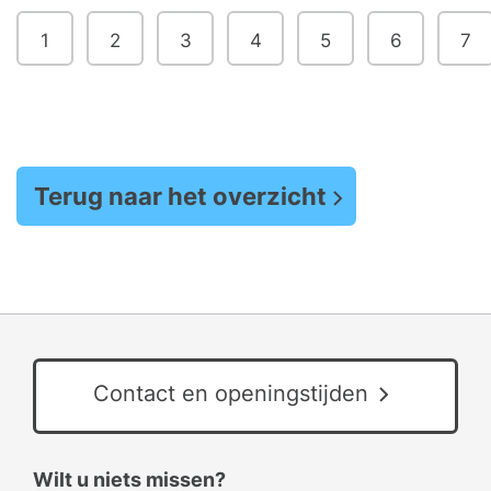
1
2
3
4
5
6
7
Terug naar het overzicht
Contact en openingstijden
Wilt u niets missen?