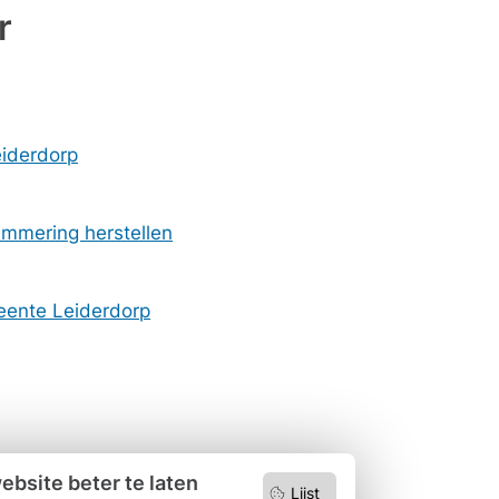
r
iderdorp
ummering herstellen
eente Leiderdorp
bsite beter te laten
Lijst