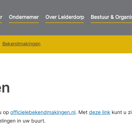
r
Ondernemer
Over Leiderdorp
Bestuur & Organi
Bekendmakingen
en
u op
officielebekendmakingen.nl
. Met
deze link
kunt u z
ingen in uw buurt.