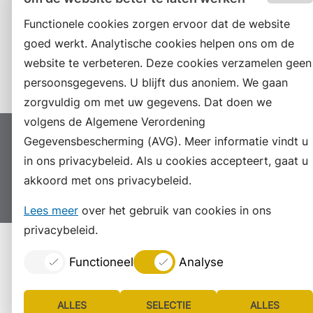
RSS
Functionele cookies zorgen ervoor dat de website
LinkedIn
goed werkt. Analytische cookies helpen ons om de
website te verbeteren. Deze cookies verzamelen geen
Instagram
persoonsgegevens. U blijft dus anoniem. We gaan
zorgvuldig om met uw gegevens. Dat doen we
volgens de Algemene Verordening
Gegevensbescherming (AVG). Meer informatie vindt u
Proclaimer
Colofon
Toegankelijkheid
in ons privacybeleid. Als u cookies accepteert, gaat u
Sitemap
Privacyverklaring
Servicenormen
akkoord met ons privacybeleid.
Suggesties
Archief
Vacatures
Lees meer
over het gebruik van cookies in ons
privacybeleid.
Functioneel
Analyse
ALLES
SELECTIE
ALLES