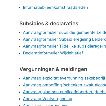
Informatiebijeenkomst raadsleden
Subsidies & declaraties
Aanvraagformulier subsidie gemeente Leid
Aanvraagformulier Subsidieregeling Leide
Aanvraagformulier Tijdelijke subsidieregel
Declaratieformulier Wijkinitiatief
Vergunningen & meldingen
Aanvraag exploitatievergunning seksbedrijf
Aanvraag ontheffing 'schenken zwak-alcoho
Aanvraag plaatsen publicatieborden (dri
Aanvraag Ventvergunning
Aanvraag visvergunning