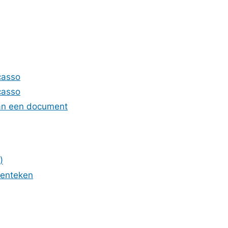
casso
casso
van een document
)
kenteken