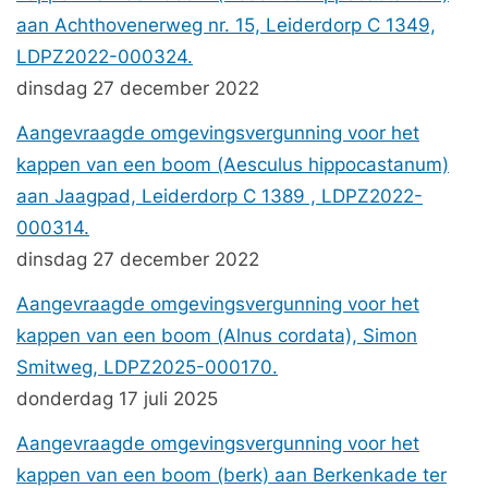
aan Achthovenerweg nr. 15, Leiderdorp C 1349,
LDPZ2022-000324.
dinsdag 27 december 2022
Aangevraagde omgevingsvergunning voor het
kappen van een boom (Aesculus hippocastanum)
aan Jaagpad, Leiderdorp C 1389 , LDPZ2022-
000314.
dinsdag 27 december 2022
Aangevraagde omgevingsvergunning voor het
kappen van een boom (Alnus cordata), Simon
Smitweg, LDPZ2025-000170.
donderdag 17 juli 2025
Aangevraagde omgevingsvergunning voor het
kappen van een boom (berk) aan Berkenkade ter