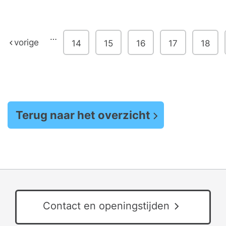
…
vorige
14
15
16
17
18
Terug naar het overzicht
Contact en openingstijden