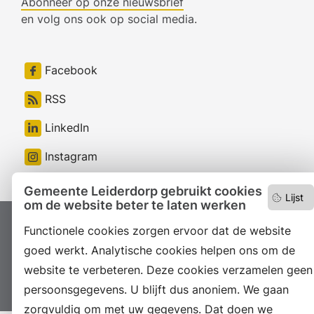
Abonneer op onze nieuwsbrief
en volg ons ook op social media.
Facebook
RSS
LinkedIn
Instagram
Gemeente Leiderdorp gebruikt cookies
Lijst
om de website beter te laten werken
Proclaimer
Functionele cookies zorgen ervoor dat de website
Colofon
Toegankelijkheid
goed werkt. Analytische cookies helpen ons om de
Sitemap
Privacyverklaring
Servicenormen
website te verbeteren. Deze cookies verzamelen geen
Suggesties
Archief
Vacatures
persoonsgegevens. U blijft dus anoniem. We gaan
zorgvuldig om met uw gegevens. Dat doen we