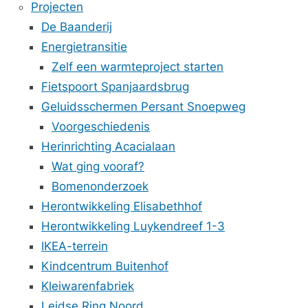
Projecten
De Baanderij
Energietransitie
Zelf een warmteproject starten
Fietspoort Spanjaardsbrug
Geluidsschermen Persant Snoepweg
Voorgeschiedenis
Herinrichting Acacialaan
Wat ging vooraf?
Bomenonderzoek
Herontwikkeling Elisabethhof
Herontwikkeling Luykendreef 1-3
IKEA-terrein
Kindcentrum Buitenhof
Kleiwarenfabriek
Leidse Ring Noord