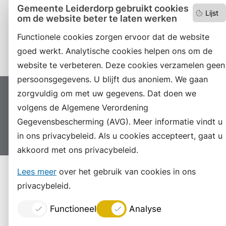
RSS
Gemeente Leiderdorp gebruikt cookies
Lijst
om de website beter te laten werken
LinkedIn
Functionele cookies zorgen ervoor dat de website
Instagram
goed werkt. Analytische cookies helpen ons om de
website te verbeteren. Deze cookies verzamelen geen
persoonsgegevens. U blijft dus anoniem. We gaan
zorgvuldig om met uw gegevens. Dat doen we
Proclaimer
Colofon
Toegankelijkheid
volgens de Algemene Verordening
Sitemap
Privacyverklaring
Servicenormen
Gegevensbescherming (AVG). Meer informatie vindt u
Suggesties
Archief
Vacatures
in ons privacybeleid. Als u cookies accepteert, gaat u
akkoord met ons privacybeleid.
Lees meer
over het gebruik van cookies in ons
privacybeleid.
Functioneel
Analyse