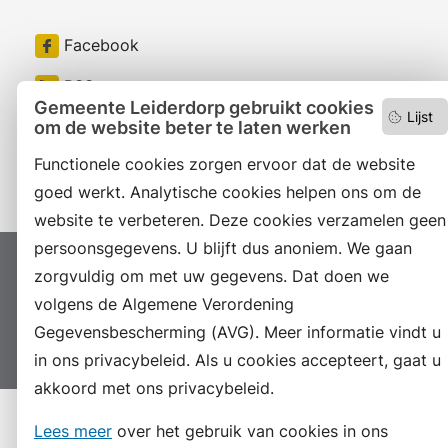
Facebook
RSS
Gemeente Leiderdorp gebruikt cookies
Lijst
LinkedIn
om de website beter te laten werken
Functionele cookies zorgen ervoor dat de website
Instagram
goed werkt. Analytische cookies helpen ons om de
website te verbeteren. Deze cookies verzamelen geen
persoonsgegevens. U blijft dus anoniem. We gaan
Proclaimer
Colofon
Toegankelijkheid
zorgvuldig om met uw gegevens. Dat doen we
volgens de Algemene Verordening
Sitemap
Privacyverklaring
Servicenormen
Gegevensbescherming (AVG). Meer informatie vindt u
Suggesties
Archief
Vacatures
in ons privacybeleid. Als u cookies accepteert, gaat u
akkoord met ons privacybeleid.
Lees meer
over het gebruik van cookies in ons