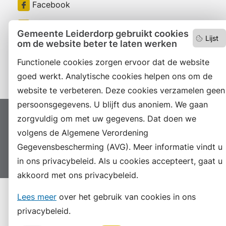
Facebook
RSS
Gemeente Leiderdorp gebruikt cookies
Lijst
om de website beter te laten werken
LinkedIn
Functionele cookies zorgen ervoor dat de website
Instagram
goed werkt. Analytische cookies helpen ons om de
website te verbeteren. Deze cookies verzamelen geen
persoonsgegevens. U blijft dus anoniem. We gaan
zorgvuldig om met uw gegevens. Dat doen we
Proclaimer
Colofon
Toegankelijkheid
volgens de Algemene Verordening
Sitemap
Privacyverklaring
Servicenormen
Gegevensbescherming (AVG). Meer informatie vindt u
Suggesties
Archief
Vacatures
in ons privacybeleid. Als u cookies accepteert, gaat u
akkoord met ons privacybeleid.
Lees meer
over het gebruik van cookies in ons
privacybeleid.