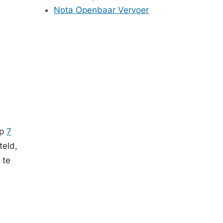
Nota Openbaar Vervoer
op
7
teld,
 te