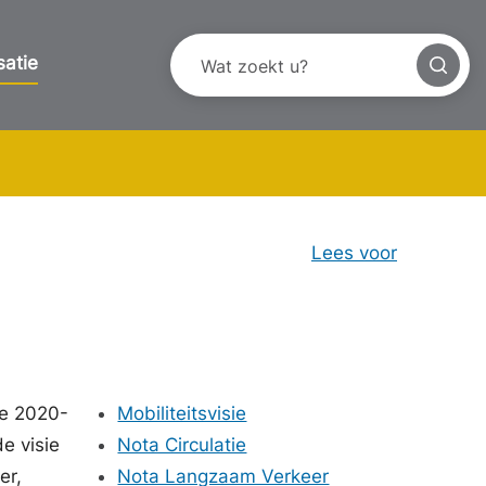
satie
Lees voor
de 2020-
Mobiliteitsvisie
e visie
Nota Circulatie
er,
Nota Langzaam Verkeer