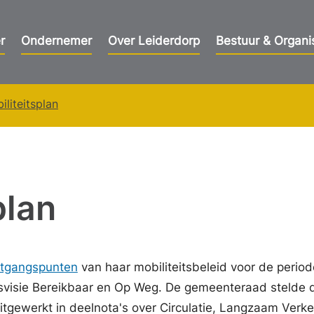
r
Ondernemer
Over Leiderdorp
Bestuur & Organi
iliteitsplan
plan
itgangspunten
van haar mobiliteitsbeleid voor de perio
tsvisie Bereikbaar en Op Weg. De gemeenteraad stelde d
uitgewerkt in deelnota's over Circulatie, Langzaam Verke