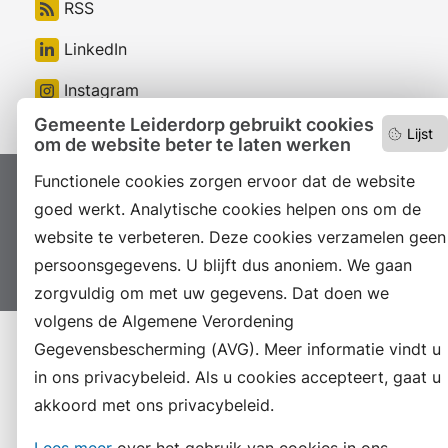
RSS
LinkedIn
Instagram
Gemeente Leiderdorp gebruikt cookies
Lijst
om de website beter te laten werken
Functionele cookies zorgen ervoor dat de website
Proclaimer
Colofon
Toegankelijkheid
goed werkt. Analytische cookies helpen ons om de
Sitemap
Privacyverklaring
Servicenormen
website te verbeteren. Deze cookies verzamelen geen
Suggesties
Archief
Vacatures
persoonsgegevens. U blijft dus anoniem. We gaan
zorgvuldig om met uw gegevens. Dat doen we
volgens de Algemene Verordening
Gegevensbescherming (AVG). Meer informatie vindt u
in ons privacybeleid. Als u cookies accepteert, gaat u
akkoord met ons privacybeleid.