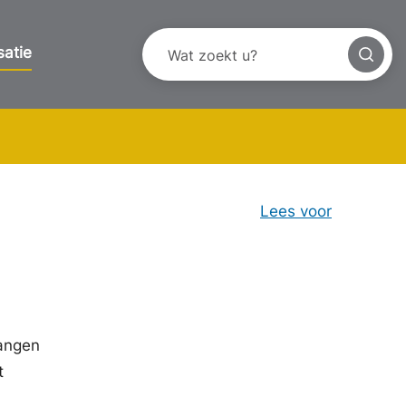
satie
Lees voor
hangen
t