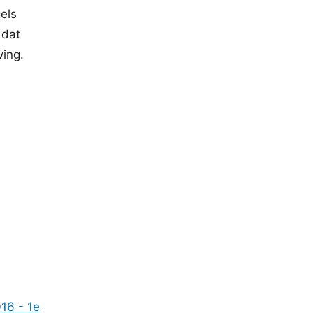
els
 dat
ing.
16 - 1e