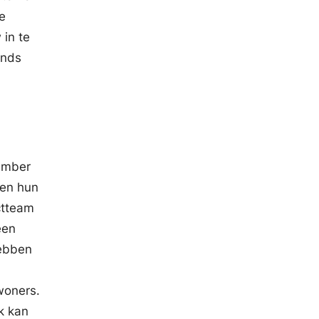
e
 in te
onds
tember
 en hun
ctteam
een
hebben
woners.
k kan