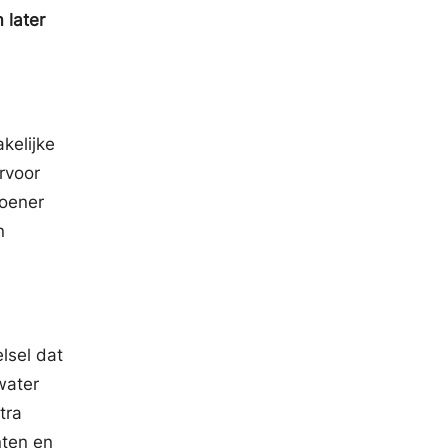
 later
kelijke
rvoor
roener
n
lsel dat
water
tra
nten en