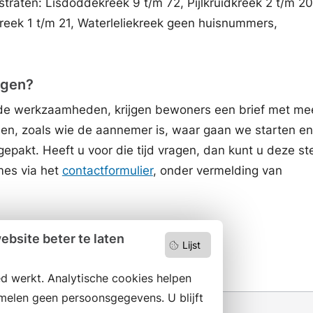
raten: Lisdoddekreek 9 t/m 72, Pijlkruidkreek 2 t/m 20
reek 1 t/m 21, Waterleliekreek geen huisnummers,
agen?
de werkzaamheden, krijgen bewoners een brief met me
en, zoals wie de aannemer is, waar gaan we starten en
pakt. Heeft u voor die tijd vragen, dan kunt u deze ste
ames via het
contactformulier
, onder vermelding van
mber 2025
bsite beter te laten
Lijst
d werkt. Analytische cookies helpen
melen geen persoonsgegevens. U blijft