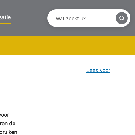
satie
Lees voor
voor
eren de
bruiken