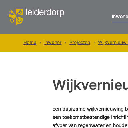
Inwone
Home
Inwoner
Projecten
Wijkvernieuw
Wijkvernie
Een duurzame wijkvernieuwing be
een toekomstbestendige inrichti
afvoer van regenwater en houden