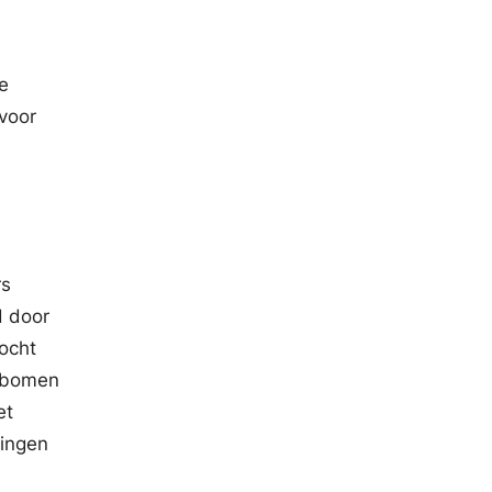
e
voor
rs
d door
ocht
e bomen
et
ningen