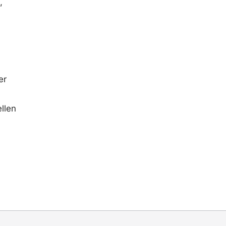
,
er
llen