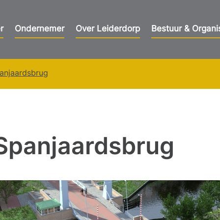
r
Ondernemer
Over Leiderdorp
Bestuur & Organi
panjaardsbrug
 Spanjaardsbrug