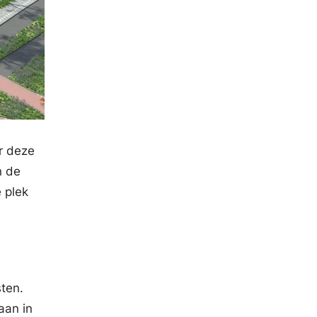
er deze
n de
 plek
ten.
aan in