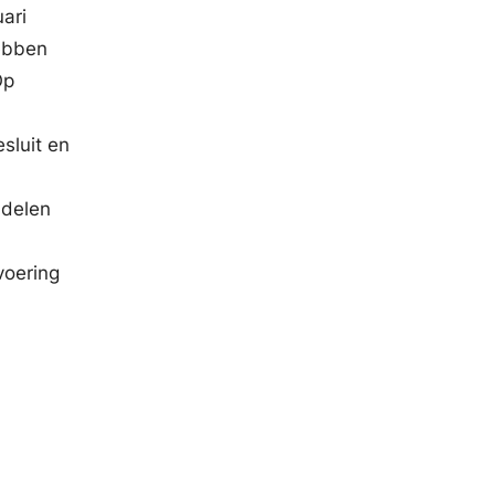
ari
ebben
Op
sluit en
ndelen
voering