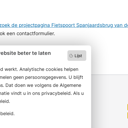
zoek de projectpagina Fietspoort Spanjaardsbrug van d
ook een contactformulier.
ber 2025
bsite beter te laten
Lijst
d werkt. Analytische cookies helpen
melen geen persoonsgegevens. U blijft
s. Dat doen we volgens de Algemene
ie vindt u in ons privacybeleid. Als u
leid.
Wilt u niets missen?
Abonneer op onze nieuwsbrief
beleid.
en volg ons ook op social media.