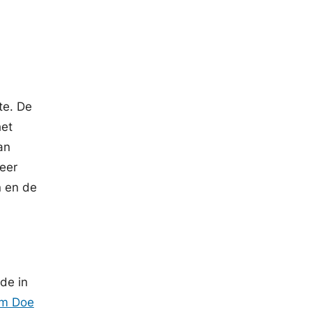
.
te. De
het
an
keer
n en de
de in
rm Doe