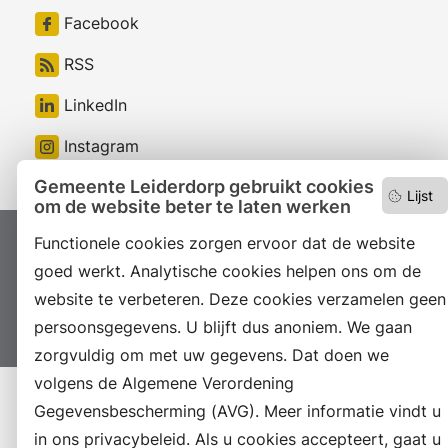
Facebook
RSS
LinkedIn
Instagram
Gemeente Leiderdorp gebruikt cookies
Lijst
om de website beter te laten werken
Functionele cookies zorgen ervoor dat de website
Proclaimer
Colofon
Toegankelijkheid
goed werkt. Analytische cookies helpen ons om de
Sitemap
Privacyverklaring
Servicenormen
website te verbeteren. Deze cookies verzamelen geen
Suggesties
Archief
Vacatures
persoonsgegevens. U blijft dus anoniem. We gaan
zorgvuldig om met uw gegevens. Dat doen we
volgens de Algemene Verordening
Gegevensbescherming (AVG). Meer informatie vindt u
in ons privacybeleid. Als u cookies accepteert, gaat u