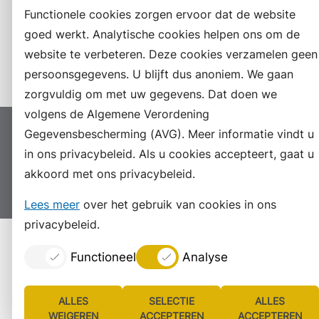
RSS
Functionele cookies zorgen ervoor dat de website
LinkedIn
goed werkt. Analytische cookies helpen ons om de
website te verbeteren. Deze cookies verzamelen geen
Instagram
persoonsgegevens. U blijft dus anoniem. We gaan
zorgvuldig om met uw gegevens. Dat doen we
volgens de Algemene Verordening
Gegevensbescherming (AVG). Meer informatie vindt u
Proclaimer
Colofon
Toegankelijkheid
in ons privacybeleid. Als u cookies accepteert, gaat u
Sitemap
Privacyverklaring
Servicenormen
akkoord met ons privacybeleid.
Suggesties
Archief
Vacatures
Lees meer
over het gebruik van cookies in ons
privacybeleid.
Functioneel
Analyse
ALLES
SELECTIE
ALLES
WEIGEREN
ACCEPTEREN
ACCEPTEREN