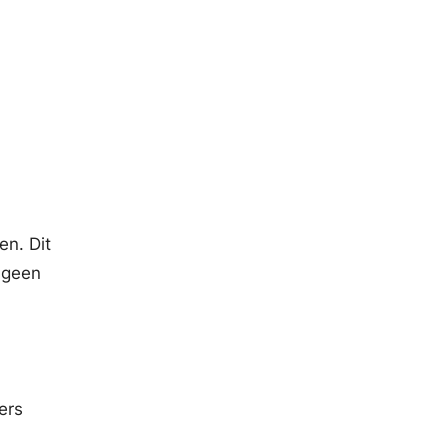
n. Dit
 geen
ers