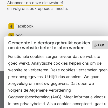
Abonneer op onze nieuwsbrief
en volg ons ook op social media.
Facebook
RSS
Gemeente Leiderdorp gebruikt cookies
Lijst
LinkedIn
om de website beter te laten werken
Instagram
Functionele cookies zorgen ervoor dat de website
goed werkt. Analytische cookies helpen ons om de
website te verbeteren. Deze cookies verzamelen geen
persoonsgegevens. U blijft dus anoniem. We gaan
Proclaimer
Colofon
Toegankelijkheid
zorgvuldig om met uw gegevens. Dat doen we
Sitemap
Privacyverklaring
Servicenormen
volgens de Algemene Verordening
Gegevensbescherming (AVG). Meer informatie vindt u
Suggesties
Archief
Vacatures
in ons privacybeleid. Als u cookies accepteert, gaat u