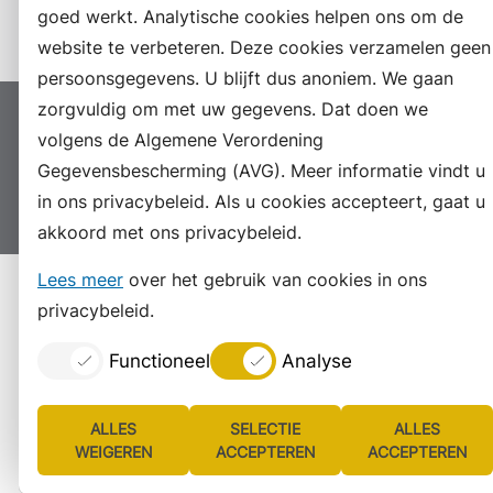
Instagram
goed werkt. Analytische cookies helpen ons om de
website te verbeteren. Deze cookies verzamelen geen
persoonsgegevens. U blijft dus anoniem. We gaan
zorgvuldig om met uw gegevens. Dat doen we
Proclaimer
Colofon
Toegankelijkheid
volgens de Algemene Verordening
Sitemap
Privacyverklaring
Servicenormen
Gegevensbescherming (AVG). Meer informatie vindt u
in ons privacybeleid. Als u cookies accepteert, gaat u
Suggesties
Archief
Vacatures
akkoord met ons privacybeleid.
Lees meer
over het gebruik van cookies in ons
privacybeleid.
Functioneel
Analyse
ALLES
SELECTIE
ALLES
WEIGEREN
ACCEPTEREN
ACCEPTEREN
Lijst
Consent