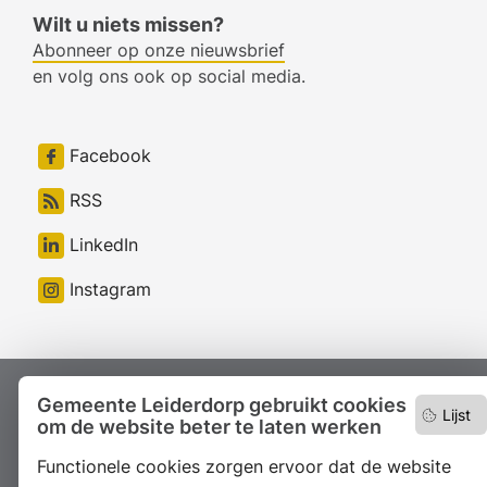
Wilt u niets missen?
Abonneer op onze nieuwsbrief
en volg ons ook op social media.
Facebook
RSS
LinkedIn
Instagram
Proclaimer
Gemeente Leiderdorp gebruikt cookies
Colofon
Toegankelijkheid
Lijst
om de website beter te laten werken
Sitemap
Privacyverklaring
Servicenormen
Functionele cookies zorgen ervoor dat de website
Suggesties
Archief
Vacatures