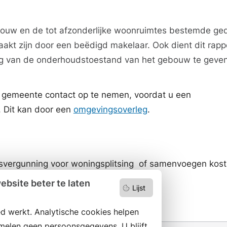
bouw en de tot afzonderlijke woonruimtes bestemde ge
akt zijn door een beëdigd makelaar. Ook dient dit rapp
ng van de onderhoudstoestand van het gebouw te geven
e gemeente contact op te nemen, voordat u een
 Dit kan door een
omgevingsoverleg
.
vergunning voor woningsplitsing of samenvoegen kost
Legesverordening
van de gemeente.
bsite beter te laten
Lijst
d werkt. Analytische cookies helpen
melen geen persoonsgegevens. U blijft