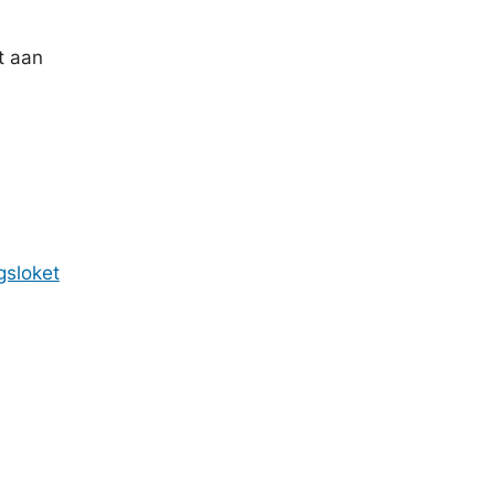
t aan
gsloket