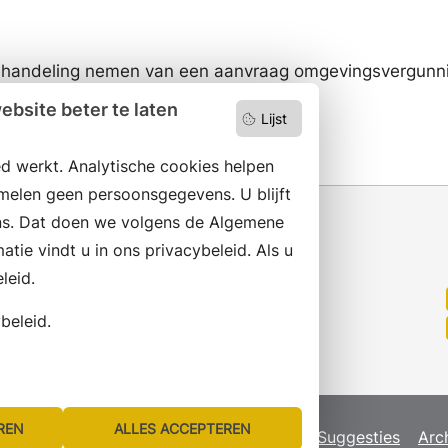
 behandeling nemen van een aanvraag omgevingsvergunn
de Legesverordening van de gemeente
.
bsite beter te laten
Lijst
d werkt. Analytische cookies helpen
melen geen persoonsgegevens. U blijft
s. Dat doen we volgens de Algemene
ie vindt u in ons privacybeleid. Als u
leid.
Wilt u niets missen?
Abonneer op onze nieuwsbrief
beleid.
en volg ons ook op social media.
REN
ALLES ACCEPTEREN
map
Privacyverklaring
Servicenormen
Suggesties
Arc