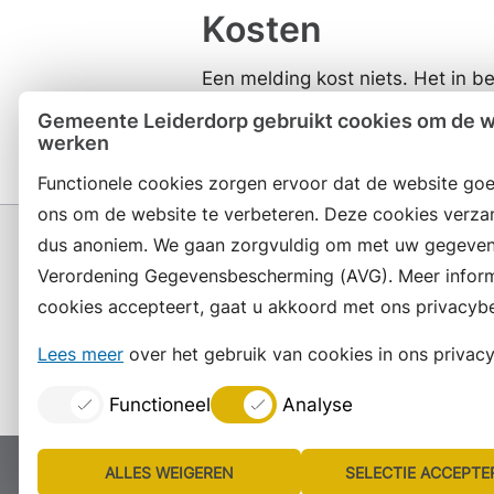
Kosten
Een melding kost niets. Het in
wel geld. Deze kosten vindt u in
Gemeente Leiderdorp gebruikt cookies om de we
werken
Functionele cookies zorgen ervoor dat de website goe
ons om de website te verbeteren. Deze cookies verza
dus anoniem. We gaan zorgvuldig om met uw gegeven
Verordening Gegevensbescherming (AVG). Meer informat
cookies accepteert, gaat u akkoord met ons privacybe
Contact en openingstijden
Lees meer
over het gebruik van cookies in ons privacy
Functioneel
Analyse
ALLES WEIGEREN
SELECTIE ACCEPTE
Proclaimer
Colofon
Toegankelijkheid
Site