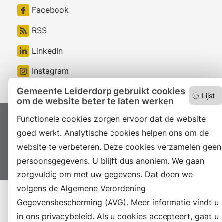
Facebook
RSS
LinkedIn
Instagram
Gemeente Leiderdorp gebruikt cookies
Lijst
om de website beter te laten werken
Functionele cookies zorgen ervoor dat de website
Proclaimer
Colofon
Toegankelijkheid
goed werkt. Analytische cookies helpen ons om de
Sitemap
Privacyverklaring
Servicenormen
website te verbeteren. Deze cookies verzamelen geen
Suggesties
Archief
Vacatures
persoonsgegevens. U blijft dus anoniem. We gaan
zorgvuldig om met uw gegevens. Dat doen we
volgens de Algemene Verordening
Gegevensbescherming (AVG). Meer informatie vindt u
in ons privacybeleid. Als u cookies accepteert, gaat u