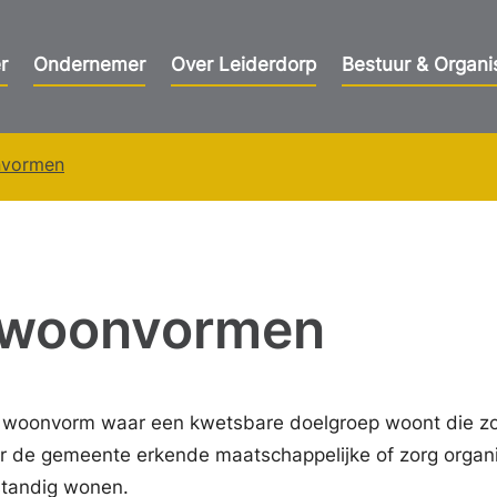
r
Ondernemer
Over Leiderdorp
Bestuur & Organi
nvormen
e woonvormen
 woonvorm waar een kwetsbare doelgroep woont die zo
or de gemeente erkende maatschappelijke of zorg organi
fstandig wonen.