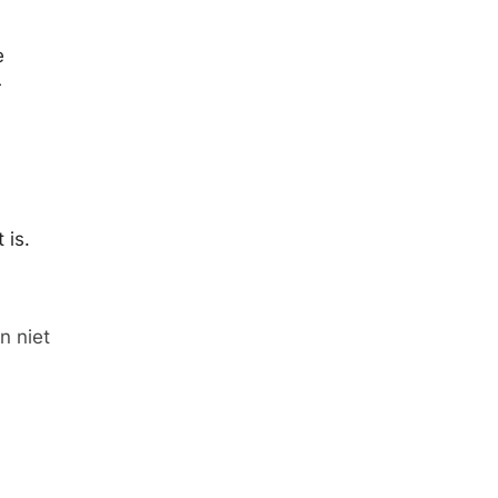
e
r
 is.
n niet