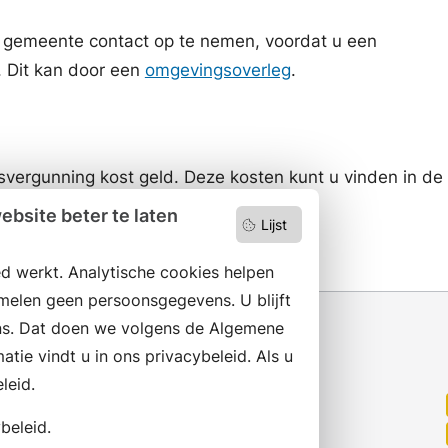
e gemeente contact op te nemen, voordat u een
 Dit kan door een
omgevingsoverleg
.
ergunning kost geld. Deze kosten kunt u vinden in de
nte
.
bsite beter te laten
Lijst
d werkt. Analytische cookies helpen
melen geen persoonsgegevens. U blijft
s. Dat doen we volgens de Algemene
ie vindt u in ons privacybeleid. Als u
leid.
Wilt u niets missen?
Abonneer op onze nieuwsbrief
beleid.
en volg ons ook op social media.