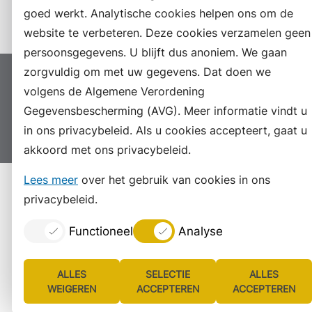
Instagram
goed werkt. Analytische cookies helpen ons om de
website te verbeteren. Deze cookies verzamelen geen
persoonsgegevens. U blijft dus anoniem. We gaan
zorgvuldig om met uw gegevens. Dat doen we
Proclaimer
Colofon
Toegankelijkheid
volgens de Algemene Verordening
Sitemap
Privacyverklaring
Servicenormen
Gegevensbescherming (AVG). Meer informatie vindt u
Suggesties
in ons privacybeleid. Als u cookies accepteert, gaat u
Archief
Vacatures
akkoord met ons privacybeleid.
Lees meer
over het gebruik van cookies in ons
privacybeleid.
Functioneel
Analyse
ALLES
SELECTIE
ALLES
WEIGEREN
ACCEPTEREN
ACCEPTEREN
Lijst
Consent