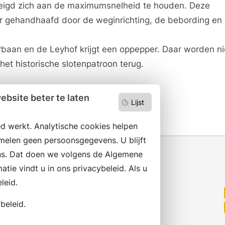
eigd zich aan de maximumsnelheid te houden. Deze
 gehandhaafd door de weginrichting, de bebording en
baan en de Leyhof krijgt een oppepper. Daar worden n
het historische slotenpatroon terug.
bsite beter te laten
Lijst
d werkt. Analytische cookies helpen
melen geen persoonsgegevens. U blijft
s. Dat doen we volgens de Algemene
ie vindt u in ons privacybeleid. Als u
leid.
Wilt u niets missen?
Abonneer op onze nieuwsbrief
beleid.
en volg ons ook op social media.