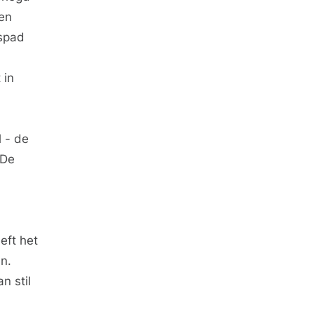
en
tspad
 in
 - de
 De
eft het
n.
n stil