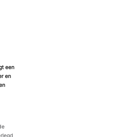
gt een
er en
een
de
erlegd