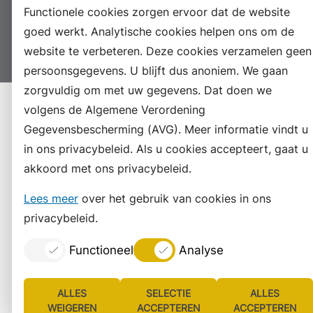
Proclaimer
Colofon
Toegankelijkheid
Functionele cookies zorgen ervoor dat de website
Sitemap
Privacyverklaring
Servicenormen
goed werkt. Analytische cookies helpen ons om de
Suggesties
Archief
Vacatures
website te verbeteren. Deze cookies verzamelen geen
persoonsgegevens. U blijft dus anoniem. We gaan
zorgvuldig om met uw gegevens. Dat doen we
volgens de Algemene Verordening
Gegevensbescherming (AVG). Meer informatie vindt u
in ons privacybeleid. Als u cookies accepteert, gaat u
akkoord met ons privacybeleid.
Lees meer
over het gebruik van cookies in ons
privacybeleid.
Functioneel
Analyse
ALLES
SELECTIE
ALLES
WEIGEREN
ACCEPTEREN
ACCEPTEREN