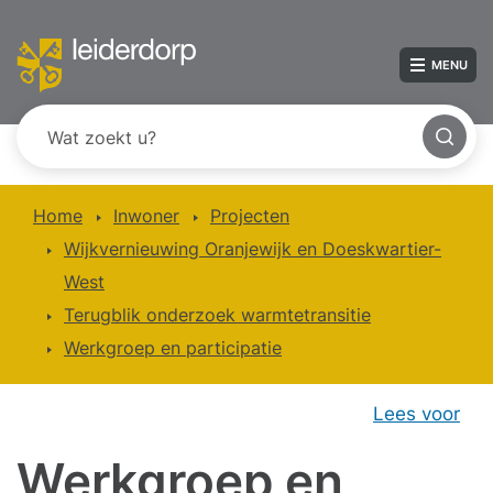
MENU
Home
Inwoner
Projecten
Wijkvernieuwing Oranjewijk en Doeskwartier-
West
Terugblik onderzoek warmtetransitie
Werkgroep en participatie
Lees voor
Werkgroep en