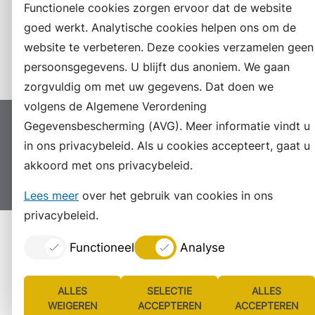
Functionele cookies zorgen ervoor dat de website
LinkedIn
goed werkt. Analytische cookies helpen ons om de
website te verbeteren. Deze cookies verzamelen geen
Instagram
persoonsgegevens. U blijft dus anoniem. We gaan
zorgvuldig om met uw gegevens. Dat doen we
volgens de Algemene Verordening
Gegevensbescherming (AVG). Meer informatie vindt u
Proclaimer
Colofon
Toegankelijkheid
in ons privacybeleid. Als u cookies accepteert, gaat u
Sitemap
Privacyverklaring
Servicenormen
akkoord met ons privacybeleid.
Suggesties
Archief
Vacatures
Lees meer
over het gebruik van cookies in ons
privacybeleid.
Functioneel
Analyse
ALLES
SELECTIE
ALLES
WEIGEREN
ACCEPTEREN
ACCEPTEREN