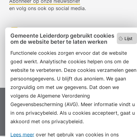
Abonneer op onze nieuwsbrief
en volg ons ook op social media.
Facebook
Gemeente Leiderdorp gebruikt cookies
Lijst
om de website beter te laten werken
RSS
Functionele cookies zorgen ervoor dat de website
LinkedIn
goed werkt. Analytische cookies helpen ons om de
Instagram
website te verbeteren. Deze cookies verzamelen geen
persoonsgegevens. U blijft dus anoniem. We gaan
zorgvuldig om met uw gegevens. Dat doen we
volgens de Algemene Verordening
Proclaimer
Colofon
Toegankelijkheid
Gegevensbescherming (AVG). Meer informatie vindt u
Sitemap
Privacyverklaring
Servicenormen
in ons privacybeleid. Als u cookies accepteert, gaat u
Suggesties
akkoord met ons privacybeleid.
Archief
Vacatures
Lees meer
over het gebruik van cookies in ons