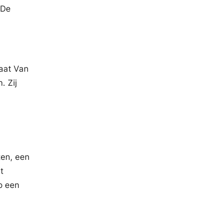
 De
aat Van
. Zij
ten, een
t
p een