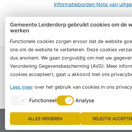
Informatieborden Nota van uitg
Laatste update: 4 november 20
Gemeente Leiderdorp gebruikt cookies om de we
werken
Functionele cookies zorgen ervoor dat de website goe
ons om de website te verbeteren. Deze cookies verza
dus anoniem. We gaan zorgvuldig om met uw gegeven
Verordening Gegevensbescherming (AVG). Meer informat
cookies accepteert, gaat u akkoord met ons privacybe
Contact en openingstijden
Lees meer
over het gebruik van cookies in ons privacy
Functioneel
Analyse
ALLES WEIGEREN
SELECTIE ACCEPTE
Proclaimer
Colofon
Toegankelijkheid
Site
Lijst
Consent