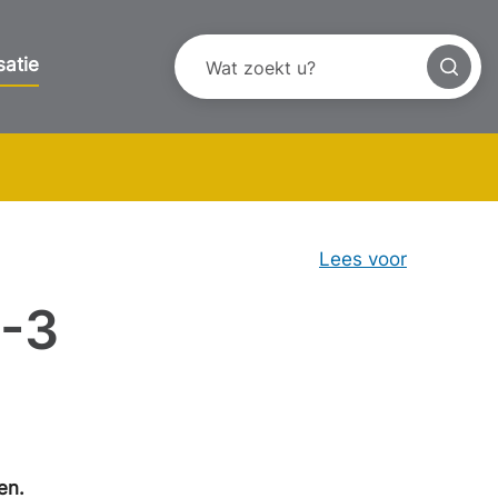
satie
Lees voor
1-3
en.