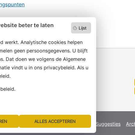
angspunten
25
bsite beter te laten
Lijst
d werkt. Analytische cookies helpen
melen geen persoonsgegevens. U blijft
s. Dat doen we volgens de Algemene
ie vindt u in ons privacybeleid. Als u
leid.
Wilt u niets missen?
Abonneer op onze nieuwsbrief
beleid.
en volg ons ook op social media.
REN
ALLES ACCEPTEREN
map
Privacyverklaring
Servicenormen
Suggesties
Arc