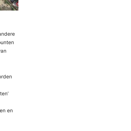
 andere
punten
van
orden
ten’
en en
.