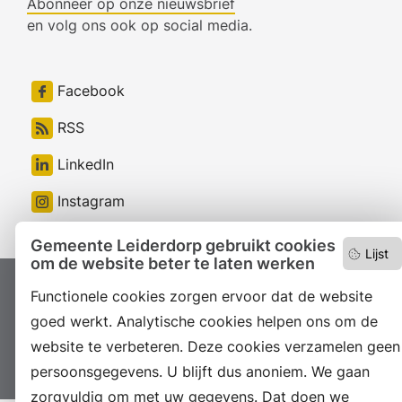
Abonneer op onze nieuwsbrief
en volg ons ook op social media.
Facebook
RSS
LinkedIn
Instagram
Gemeente Leiderdorp gebruikt cookies
Lijst
om de website beter te laten werken
Proclaimer
Colofon
Toegankelijkheid
Functionele cookies zorgen ervoor dat de website
goed werkt. Analytische cookies helpen ons om de
Sitemap
Privacyverklaring
Servicenormen
website te verbeteren. Deze cookies verzamelen geen
Suggesties
Archief
Vacatures
persoonsgegevens. U blijft dus anoniem. We gaan
zorgvuldig om met uw gegevens. Dat doen we