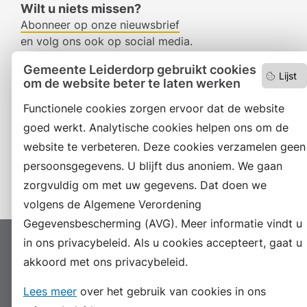
Wilt u niets missen?
Abonneer op onze nieuwsbrief
en volg ons ook op social media.
Gemeente Leiderdorp gebruikt cookies
Lijst
om de website beter te laten werken
Facebook
Functionele cookies zorgen ervoor dat de website
RSS
goed werkt. Analytische cookies helpen ons om de
website te verbeteren. Deze cookies verzamelen geen
LinkedIn
persoonsgegevens. U blijft dus anoniem. We gaan
Instagram
zorgvuldig om met uw gegevens. Dat doen we
volgens de Algemene Verordening
Gegevensbescherming (AVG). Meer informatie vindt u
in ons privacybeleid. Als u cookies accepteert, gaat u
Proclaimer
Colofon
Toegankelijkheid
akkoord met ons privacybeleid.
Sitemap
Privacyverklaring
Servicenormen
Lees meer
over het gebruik van cookies in ons
Suggesties
Archief
Vacatures