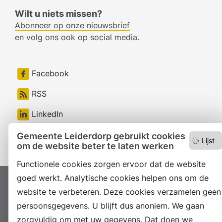
Wilt u niets missen?
Abonneer op onze nieuwsbrief
en volg ons ook op social media.
Facebook
RSS
LinkedIn
Instagram
Gemeente Leiderdorp gebruikt cookies
Lijst
om de website beter te laten werken
Functionele cookies zorgen ervoor dat de website
goed werkt. Analytische cookies helpen ons om de
Proclaimer
Colofon
Toegankelijkheid
website te verbeteren. Deze cookies verzamelen geen
Sitemap
Privacyverklaring
Servicenormen
persoonsgegevens. U blijft dus anoniem. We gaan
zorgvuldig om met uw gegevens. Dat doen we
Suggesties
Archief
Vacatures