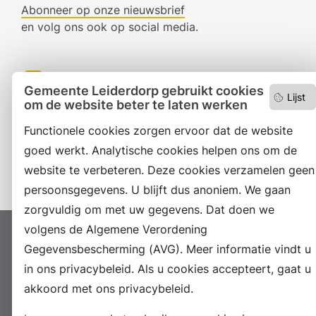
Abonneer op onze nieuwsbrief
en volg ons ook op social media.
Facebook
Gemeente Leiderdorp gebruikt cookies
Lijst
om de website beter te laten werken
RSS
Functionele cookies zorgen ervoor dat de website
LinkedIn
goed werkt. Analytische cookies helpen ons om de
Instagram
website te verbeteren. Deze cookies verzamelen geen
persoonsgegevens. U blijft dus anoniem. We gaan
zorgvuldig om met uw gegevens. Dat doen we
volgens de Algemene Verordening
Proclaimer
Colofon
Toegankelijkheid
Gegevensbescherming (AVG). Meer informatie vindt u
Sitemap
Privacyverklaring
Servicenormen
in ons privacybeleid. Als u cookies accepteert, gaat u
Suggesties
Archief
Vacatures
akkoord met ons privacybeleid.