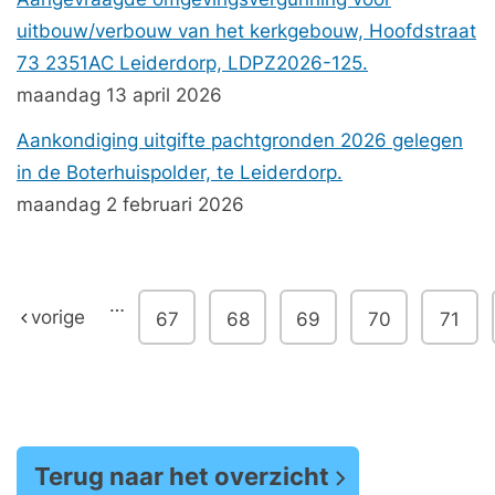
uitbouw/verbouw van het kerkgebouw, Hoofdstraat
73 2351AC Leiderdorp, LDPZ2026-125.
maandag 13 april 2026
Aankondiging uitgifte pachtgronden 2026 gelegen
in de Boterhuispolder, te Leiderdorp.
maandag 2 februari 2026
…
vorige
67
68
69
70
71
Terug naar het overzicht