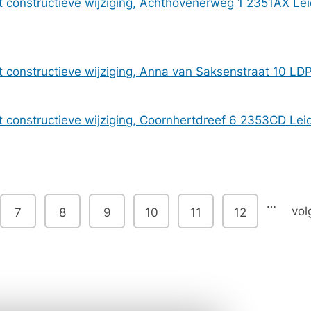
constructieve wijziging, Achthovenerweg 1 2351AX Le
 constructieve wijziging, Anna van Saksenstraat 10 L
 constructieve wijziging, Coornhertdreef 6 2353CD L
…
vol
7
8
9
10
11
12