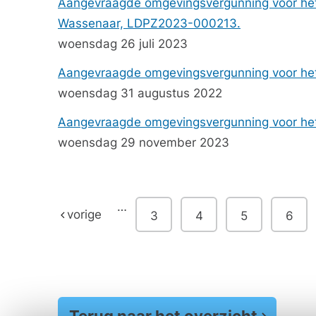
Aangevraagde omgevingsvergunning voor het 
Wassenaar, LDPZ2023-000213.
woensdag 26 juli 2023
Aangevraagde omgevingsvergunning voor het
woensdag 31 augustus 2022
Aangevraagde omgevingsvergunning voor het
woensdag 29 november 2023
…
vorige
3
4
5
6