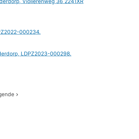
iderdorp, Violierenweg 36 2241XR
DPZ2022-000234.
eiderdorp, LDPZ2023-000298.
gende