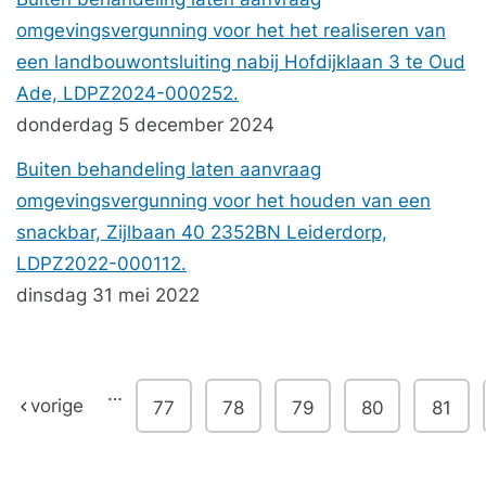
omgevingsvergunning voor het het realiseren van
een landbouwontsluiting nabij Hofdijklaan 3 te Oud
Ade, LDPZ2024-000252.
donderdag 5 december 2024
Buiten behandeling laten aanvraag
omgevingsvergunning voor het houden van een
snackbar, Zijlbaan 40 2352BN Leiderdorp,
LDPZ2022-000112.
dinsdag 31 mei 2022
…
vorige
77
78
79
80
81