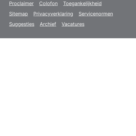
Proclaimer
Colofon
Toegankelijkheid
Sitemap
Privacyverklaring
Servicenormen
Suggesties
Archief
Vacatures