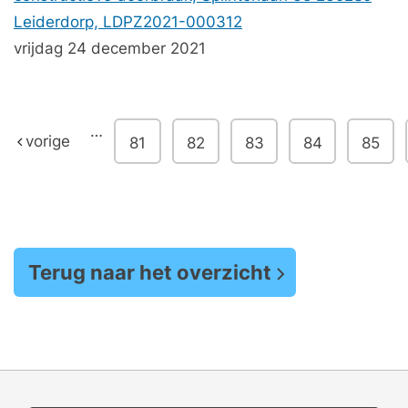
Leiderdorp, LDPZ2021-000312
vrijdag 24 december 2021
…
vorige
81
82
83
84
85
Terug naar het overzicht