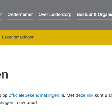
r
Ondernemer
Over Leiderdorp
Bestuur & Organi
Bekendmakingen
en
u op
officielebekendmakingen.nl
. Met
deze link
kunt u z
ingen in uw buurt.