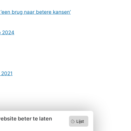
‘een brug naar betere kansen’
p 2024
m 2021
bsite beter te laten
Lijst