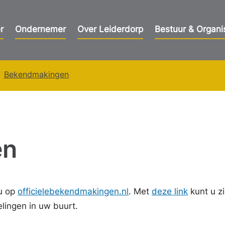
r
Ondernemer
Over Leiderdorp
Bestuur & Organi
Bekendmakingen
en
u op
officielebekendmakingen.nl
. Met
deze link
kunt u z
ingen in uw buurt.