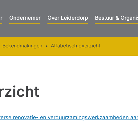
r
Ondernemer
Over Leiderdorp
Bestuur & Organi
Bekendmakingen
Alfabetisch overzicht
rzicht
verse renovatie- en verduurzamingswerkzaamheden aa