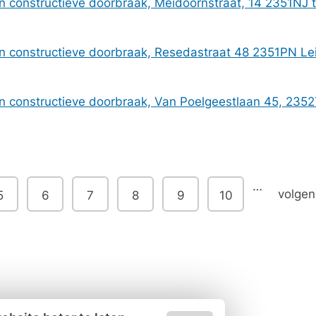
 constructieve doorbraak, Meidoornstraat, 14 2351NJ
 constructieve doorbraak, Resedastraat 48 2351PN L
 constructieve doorbraak, Van Poelgeestlaan 45, 235
…
volge
5
6
7
8
9
10