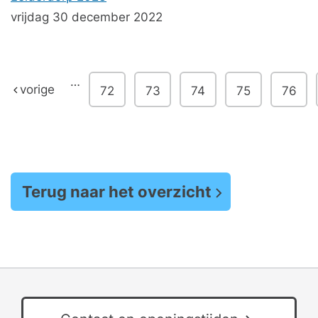
vrijdag 30 december 2022
…
vorige
72
73
74
75
76
Terug naar het overzicht