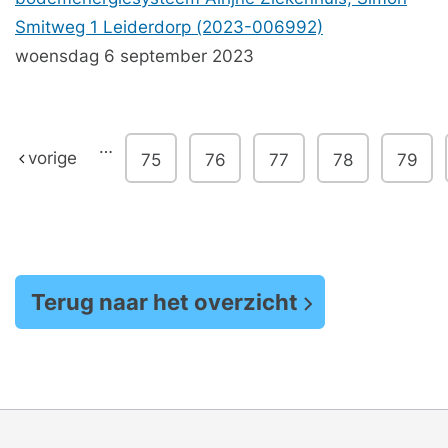
Smitweg 1 Leiderdorp (2023-006992)
woensdag 6 september 2023
…
vorige
75
76
77
78
79
Terug naar het overzicht