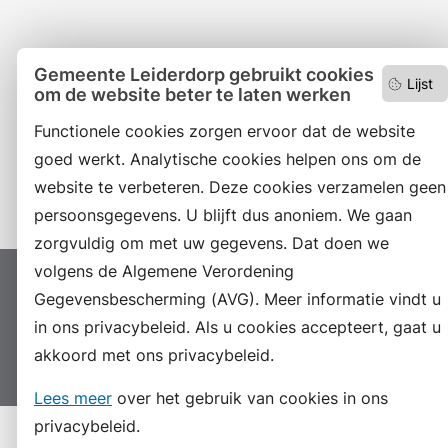
Facebook
Gemeente Leiderdorp gebruikt cookies
Lijst
om de website beter te laten werken
RSS
Functionele cookies zorgen ervoor dat de website
LinkedIn
goed werkt. Analytische cookies helpen ons om de
Instagram
website te verbeteren. Deze cookies verzamelen geen
persoonsgegevens. U blijft dus anoniem. We gaan
zorgvuldig om met uw gegevens. Dat doen we
volgens de Algemene Verordening
Proclaimer
Colofon
Toegankelijkheid
Gegevensbescherming (AVG). Meer informatie vindt u
Sitemap
Privacyverklaring
Servicenormen
in ons privacybeleid. Als u cookies accepteert, gaat u
akkoord met ons privacybeleid.
Suggesties
Archief
Vacatures
Lees meer
over het gebruik van cookies in ons
privacybeleid.