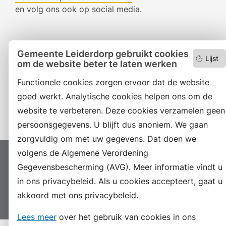
en volg ons ook op social media.
Facebook
Gemeente Leiderdorp gebruikt cookies
Lijst
om de website beter te laten werken
RSS
Functionele cookies zorgen ervoor dat de website
LinkedIn
goed werkt. Analytische cookies helpen ons om de
Instagram
website te verbeteren. Deze cookies verzamelen geen
persoonsgegevens. U blijft dus anoniem. We gaan
zorgvuldig om met uw gegevens. Dat doen we
volgens de Algemene Verordening
Proclaimer
Colofon
Toegankelijkheid
Gegevensbescherming (AVG). Meer informatie vindt u
Sitemap
Privacyverklaring
Servicenormen
in ons privacybeleid. Als u cookies accepteert, gaat u
akkoord met ons privacybeleid.
Suggesties
Archief
Vacatures
Lees meer
over het gebruik van cookies in ons