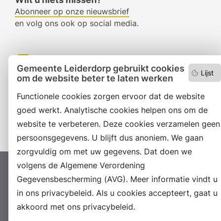
Abonneer op onze nieuwsbrief
en volg ons ook op social media.
Facebook
Gemeente Leiderdorp gebruikt cookies
Lijst
om de website beter te laten werken
RSS
Functionele cookies zorgen ervoor dat de website
LinkedIn
goed werkt. Analytische cookies helpen ons om de
Instagram
website te verbeteren. Deze cookies verzamelen geen
persoonsgegevens. U blijft dus anoniem. We gaan
zorgvuldig om met uw gegevens. Dat doen we
volgens de Algemene Verordening
Proclaimer
Colofon
Toegankelijkheid
Gegevensbescherming (AVG). Meer informatie vindt u
Sitemap
Privacyverklaring
Servicenormen
in ons privacybeleid. Als u cookies accepteert, gaat u
Suggesties
Archief
Vacatures
akkoord met ons privacybeleid.