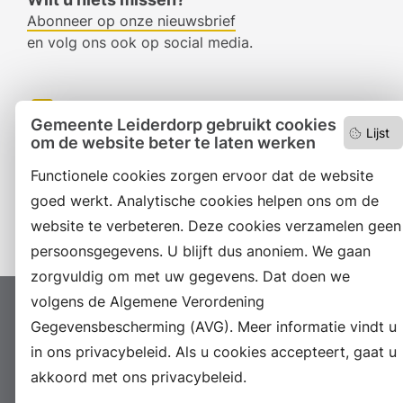
Abonneer op onze nieuwsbrief
en volg ons ook op social media.
Facebook
Gemeente Leiderdorp gebruikt cookies
Lijst
om de website beter te laten werken
RSS
Functionele cookies zorgen ervoor dat de website
LinkedIn
goed werkt. Analytische cookies helpen ons om de
Instagram
website te verbeteren. Deze cookies verzamelen geen
persoonsgegevens. U blijft dus anoniem. We gaan
zorgvuldig om met uw gegevens. Dat doen we
volgens de Algemene Verordening
Proclaimer
Colofon
Toegankelijkheid
Gegevensbescherming (AVG). Meer informatie vindt u
Sitemap
Privacyverklaring
Servicenormen
in ons privacybeleid. Als u cookies accepteert, gaat u
Suggesties
Archief
Vacatures
akkoord met ons privacybeleid.