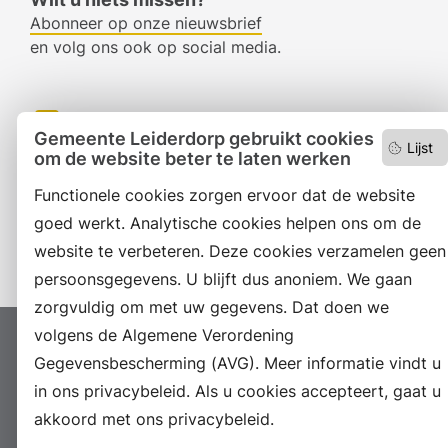
Abonneer op onze nieuwsbrief
en volg ons ook op social media.
Facebook
Gemeente Leiderdorp gebruikt cookies
Lijst
om de website beter te laten werken
RSS
Functionele cookies zorgen ervoor dat de website
LinkedIn
goed werkt. Analytische cookies helpen ons om de
Instagram
website te verbeteren. Deze cookies verzamelen geen
persoonsgegevens. U blijft dus anoniem. We gaan
zorgvuldig om met uw gegevens. Dat doen we
volgens de Algemene Verordening
Proclaimer
Colofon
Toegankelijkheid
Gegevensbescherming (AVG). Meer informatie vindt u
Sitemap
Privacyverklaring
Servicenormen
in ons privacybeleid. Als u cookies accepteert, gaat u
Suggesties
Archief
Vacatures
akkoord met ons privacybeleid.