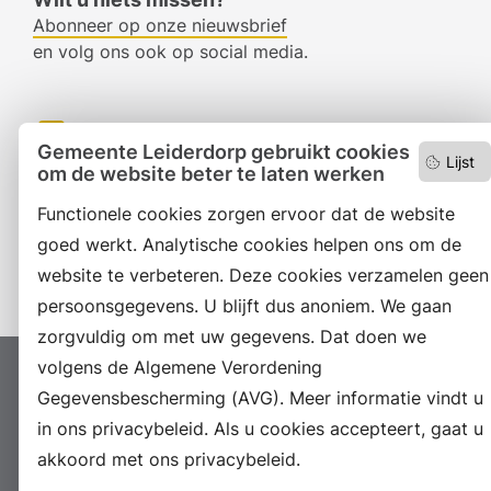
Abonneer op onze nieuwsbrief
en volg ons ook op social media.
Facebook
Gemeente Leiderdorp gebruikt cookies
Lijst
om de website beter te laten werken
RSS
Functionele cookies zorgen ervoor dat de website
LinkedIn
goed werkt. Analytische cookies helpen ons om de
Instagram
website te verbeteren. Deze cookies verzamelen geen
persoonsgegevens. U blijft dus anoniem. We gaan
zorgvuldig om met uw gegevens. Dat doen we
volgens de Algemene Verordening
Proclaimer
Colofon
Toegankelijkheid
Gegevensbescherming (AVG). Meer informatie vindt u
Sitemap
Privacyverklaring
Servicenormen
in ons privacybeleid. Als u cookies accepteert, gaat u
Suggesties
Archief
Vacatures
akkoord met ons privacybeleid.